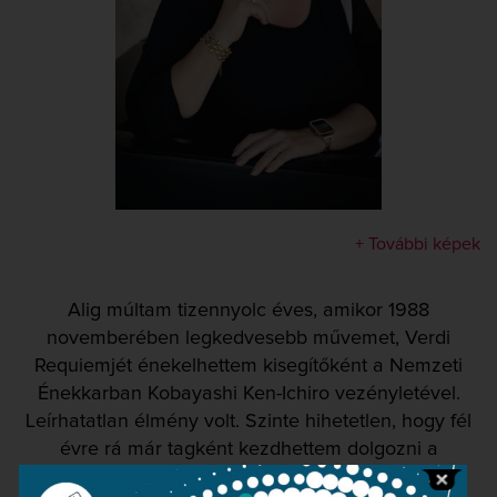
+ További képek
Alig múltam tizennyolc éves, amikor 1988
novemberében legkedvesebb művemet, Verdi
Requiemjét énekelhettem kisegítőként a Nemzeti
Énekkarban Kobayashi Ken-Ichiro vezényletével.
Leírhatatlan élmény volt. Szinte hihetetlen, hogy fél
évre rá már tagként kezdhettem dolgozni a
kórusban. Az elmúlt több, mint 31 év alatt