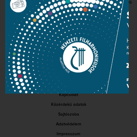
megszámlálhatatlan élményben volt részem számos
produkcióban szólistaként. Hálás vagyok Istennek,
hogy a hivatásom a szenvedélyem.
TOVÁBBOLVASOM
Kapcsolat
Közérdekű adatok
Sajtószoba
Adatvédelem
Impresszum