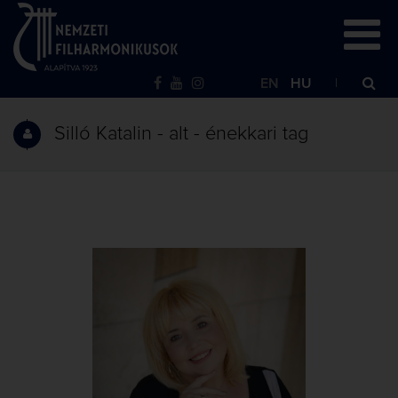
EN
HU
Silló Katalin - alt - énekkari tag