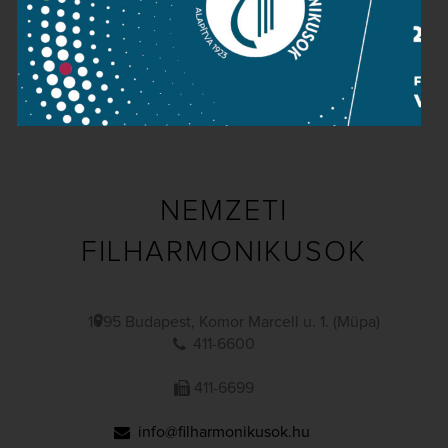
Sajtószoba
Adatvédelem
Impresszum
NEMZETI
FILHARMONIKUSOK
1095 Budapest, Komor Marcell u. 1. (Müpa)
411-6600
411-6699
info@filharmonikusok.hu