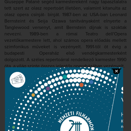
Giuseppe Patanè segéd karmestereként nagy tapasztalatra
tett szert az olasz repertoárt illetően, valamint kitanulta az
olasz opera csínját- bínját. 1987-ben az USA-ban Leonard
Bernsteint és Seija Ozawa tanítványaként elnyerte a
Tanglewood versenyt, amit Bernstein díjnak is szoktak
nevezni. 1989-ben a római Teatro dell'Opera
vezetőkarmestere lett, ahol számos opera előadás mellett
szimfonikus műveket is vezényelt. 1991-től öt évig a
budapesti Operaház első vendégkarmesterként
dolgozott. A széles repertoárral rendelkező karmester 1990
óta a világ szinte összes jelentős operaházában vezényelt.
Kapcsolat
Közérdekű adatok
Sajtószoba