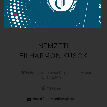
Adatvédelem
Impresszum
NEMZETI
FILHARMONIKUSOK
1095 Budapest, Komor Marcell u. 1. (Müpa)
411-6600
411-6699
info@filharmonikusok.hu