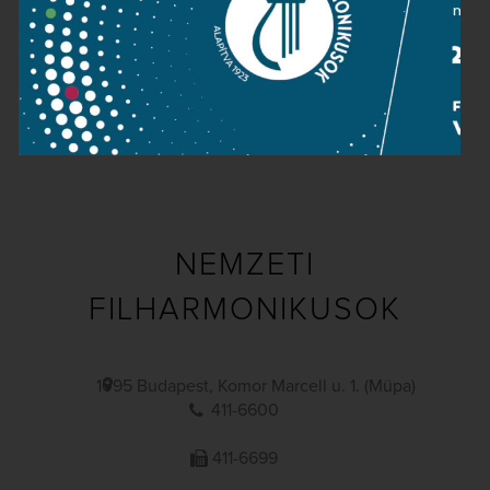
Közérdekű adatok
Sajtószoba
Adatvédelem
Impresszum
NEMZETI
FILHARMONIKUSOK
1095 Budapest, Komor Marcell u. 1. (Müpa)
411-6600
411-6699