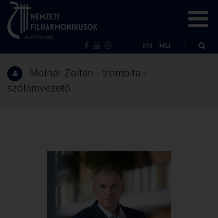
EN
HU
Molnár Zoltán - trombita -
szólamvezető