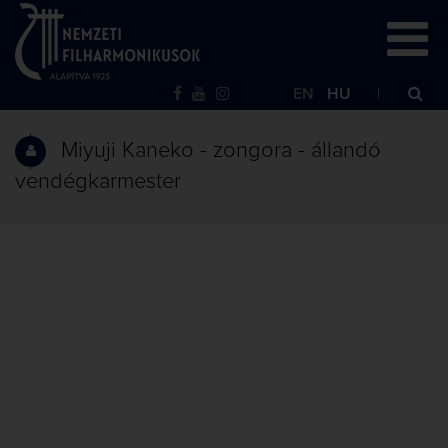
EN
HU
Miyuji Kaneko - zongora - állandó
vendégkarmester