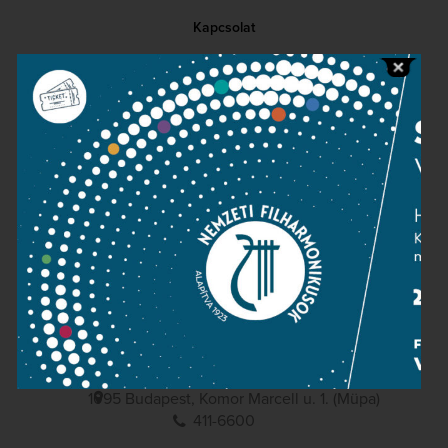
Kapcsolat
Közérdekű adatok
Sajtószoba
Adatvédelem
Impresszum
NEMZETI
FILHARMONIKUSOK
1095 Budapest, Komor Marcell u. 1. (Müpa)
411-6600