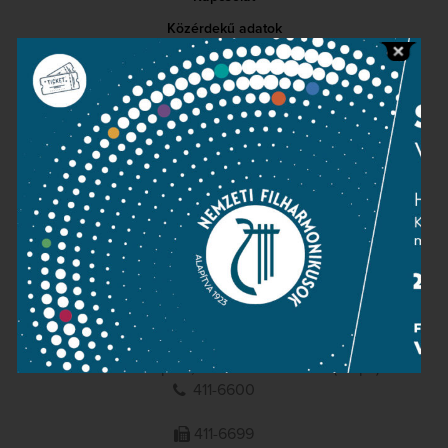
Közérdekű adatok
Sajtószoba
Adatvédelem
Impresszum
NEMZETI
FILHARMONIKUSOK
1095 Budapest, Komor Marcell u. 1. (Müpa)
411-6600
411-6699