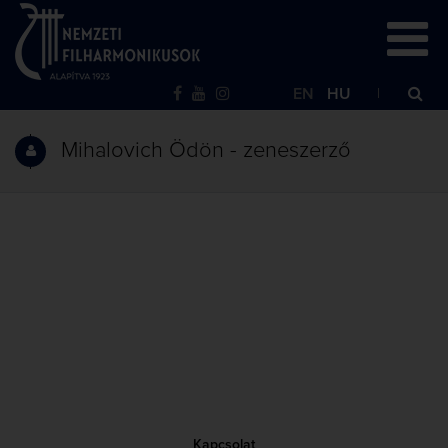
EN
HU
Mihalovich Ödön - zeneszerző
Kapcsolat