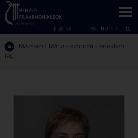
EN
HU
Mazsaroff Mária - szoprán - énekkari
tag