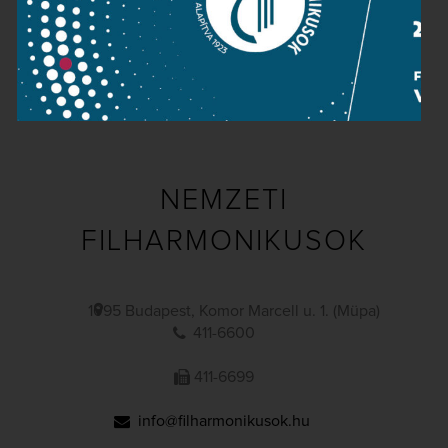
Sajtószoba
Adatvédelem
Impresszum
NEMZETI
FILHARMONIKUSOK
1095 Budapest, Komor Marcell u. 1. (Müpa)
411-6600
411-6699
info@filharmonikusok.hu