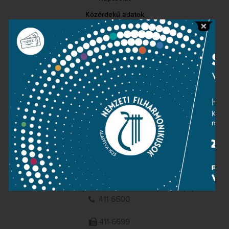
Közérdekű adatok
Sajtószoba
Adatvédelem
Impresszum
NEMZETI
FILHARMONIKUSOK
1095 Budapest, Komor Marcell u. 1. (Müpa)
411-6600
411-6699