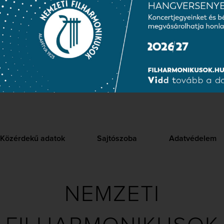
er Leó Konzervatórium magánének tagozatán végezte, Lax Éva 
 a Honvéd Együttes Férfikarában indult. 2002-2008 között a Sz
gja volt, emellett 2002-2004 között a Magyar Állami Operaház o
vendégművész. 2004-ben Simándy-díjjal tüntették ki. Több alka
tországban, Ausztriában, Svájcban, valamint fellépett Angliában
ovszkij:
Anyegin
(Lenszkij), Puccini:
Pillangókisasszony
(Pinkerton
), Donizetti:
Lammermoori Lucia
(Edgardo), Verdi:
Nabucco
(Ismae
Közérdekű adatok
Sajtószoba
Adatvédelem
NEMZETI