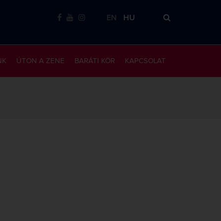
EN
HU
NK
ÚTON A ZENE
BARÁTI KÖR
KAPCSOLAT