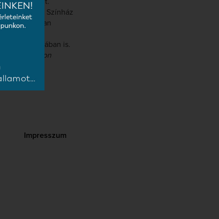
növendékeként.
egedi Nemzeti Színház
perastúdiójában
lommal
 és Szlovákiában is.
), Verdi:
Simon
l).
Impresszum