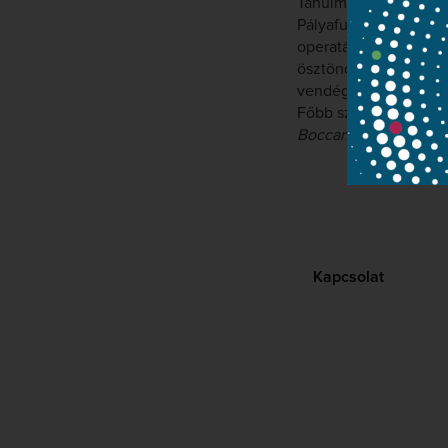
Tanulmányait a Wein
Pályafutása 1999-ben
operatársulatának ta
ösztöndíjas, később 
vendégszerepelt Néme
Főbb szerepei: Csajk
Boccanegra
(Gabriele
Kapcsolat