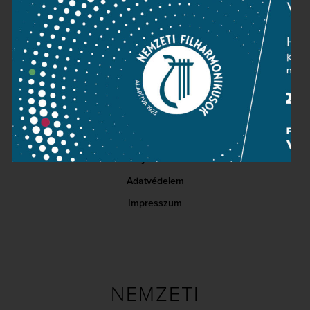
Kapcsolat
Közérdekű adatok
Sajtószoba
Adatvédelem
Impresszum
NEMZETI