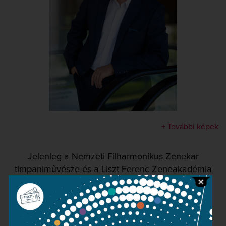
+ További képek
Jelenleg a Nemzeti Filharmonikus Zenekar
timpaniművésze és a Liszt Ferenc Zeneakadémia
ütőhangszeres tanára.
TOVÁBBOLVASOM