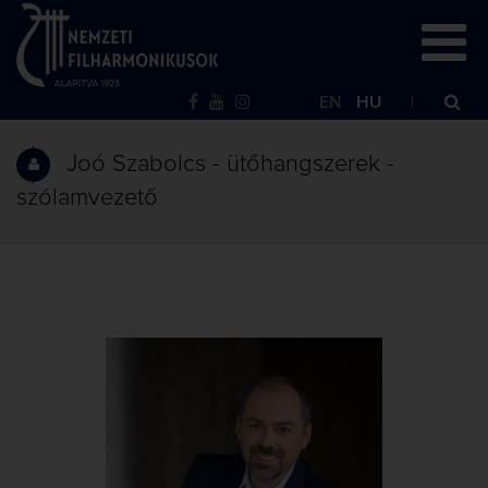
EN
HU
Joó Szabolcs - ütőhangszerek -
szólamvezető