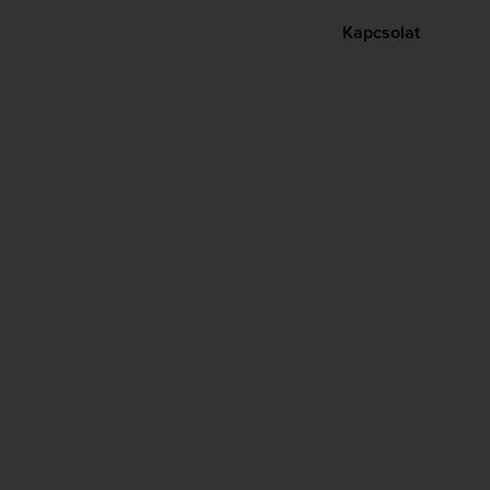
Kapcsolat