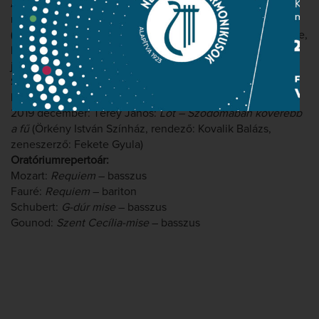
Almási-Tóth András, karmester: Sándor Szabolcs)
május 13., 16., 18.: Hindemith:
Oda-vissza
– Professor
(Kiscelli Múzeum, GermanLateNight, rendező: Varga Bence,
karmester: Dénes István)
január 14., 16.: Bizet:
Carmen
– Dancaïre (Zeneakadémia –
Solti terem, Operavizsga, rendező: Keszég László,
karmester: Sándor Szabolcs)
2019 december: Térey János:
Lót – Szodomában kövérebb
a fű
(Örkény István Színház, rendező: Kovalik Balázs,
zeneszerző: Fekete Gyula)
Oratóriumrepertoár:
Mozart:
Requiem
– basszus
Fauré:
Requiem
– bariton
Schubert:
G-dúr mise
– basszus
Gounod:
Szent Cecília-mise
– basszus