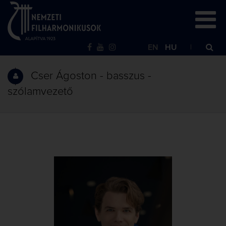
EN
HU
Cser Ágoston - basszus -
szólamvezető