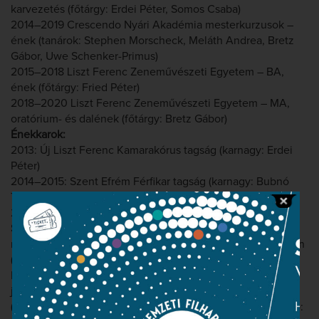
karvezetés (főtárgy: Erdei Péter, Somos Csaba)
2014–2019 Crescendo Nyári Akadémia mesterkurzusok –
ének (tanárok: Stephen Morscheck, Meláth Andrea, Bretz
Gábor, Uwe Schenker-Primus)
2015–2018 Liszt Ferenc Zeneművészeti Egyetem – BA,
ének (főtárgy: Fried Péter)
2018–2020 Liszt Ferenc Zeneművészeti Egyetem – MA,
oratórium- és dalének (főtárgy: Bretz Gábor)
Énekkarok:
2013: Új Liszt Ferenc Kamarakórus tagság (karnagy: Erdei
Péter)
2014–2015: Szent Efrém Férfikar tagság (karnagy: Bubnó
Tamás)
2020– -: Nemzeti Énekkar tagság (karnagy: Somos Csaba)
Színpadi szerepek:
május 27., 29.: Britten:
Szentivánéji álom
– Starveling/Moon
(Zeneakadémia, Solti terem, Operavizsga, rendező: Szabó
Máté, karmester: Dominic Wheeler)
június 21.: Mátyássy Szabolcs:
Scaevola
– Növendék I.
(Miskolci Nemzeti Színház, Bartók Operafesztivál, rendező: