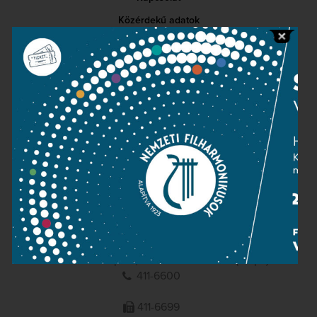
Közérdekű adatok
Sajtószoba
Adatvédelem
Impresszum
NEMZETI
FILHARMONIKUSOK
1095 Budapest, Komor Marcell u. 1. (Müpa)
411-6600
411-6699