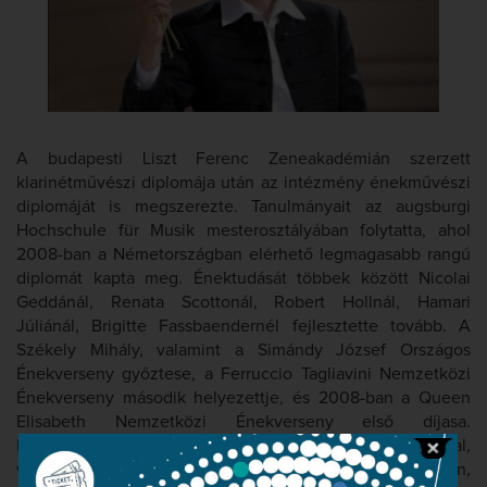
A budapesti Liszt Ferenc Zeneakadémián szerzett
klarinétművészi diplomája után az intézmény énekművészi
diplomáját is megszerezte. Tanulmányait az augsburgi
Hochschule für Musik mesterosztályában folytatta, ahol
2008-ban a Németországban elérhető legmagasabb rangú
diplomát kapta meg. Énektudását többek között Nicolai
Geddánál, Renata Scottonál, Robert Hollnál, Hamari
Júliánál, Brigitte Fassbaendernél fejlesztette tovább. A
Székely Mihály, valamint a Simándy József Országos
Énekverseny győztese, a Ferruccio Tagliavini Nemzetközi
Énekverseny második helyezettje, és 2008-ban a Queen
Elisabeth Nemzetközi Énekverseny első díjasa.
Rendszeresen koncertezik a hazai vezető zenekarokkal,
valamint számos koncerten és fesztiválon lép fel külföldön,