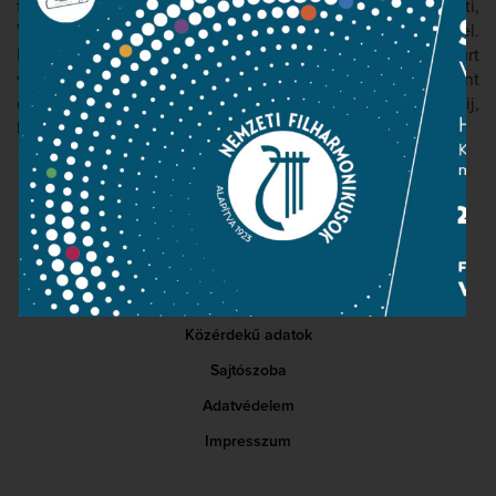
többek között Helmut Rilling, Kazushi Ono, Nicola Luisotti,
Valery Gergiev, Christopher Warren-Green vezényletével.
Külföldön a Bayerische Staatsoper, az Oper Frankfurt
valamint a Nationaltheater Weimar vendégszólistájaként
énekel. Főbb szerepei közé tartozik Nemorino, Lenszkij,
Romeo, Alfredo, Belmonte, Orfeo és Tamino.
Kapcsolat
Közérdekű adatok
Sajtószoba
Adatvédelem
Impresszum