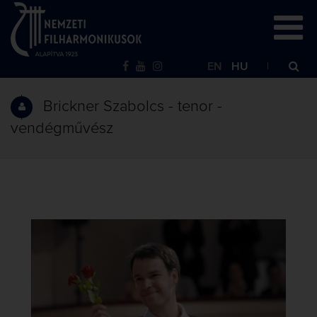
EN
HU
Brickner Szabolcs - tenor -
vendégművész