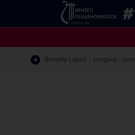
Borbély László - zongora - ve