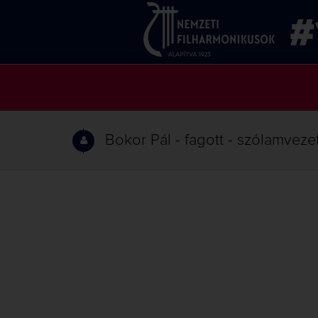
Bokor Pál - fagott - szólamveze