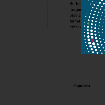
Bertrand de Billy 
magasiskolája test
oldala, hogy az ad
természetességgel 
előzékenységről le
Kapcsolat