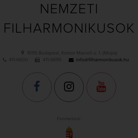
NEMZETI
FILHARMONIKUSOK
1095 Budapest, Komor Marcell u. 1. (Müpa)
411-6600
411-6699
info@filharmonikusok.hu
Fenntartónk: