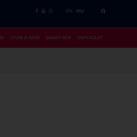
EN
HU
NK
ÚTON A ZENE
BARÁTI KÖR
KAPCSOLAT