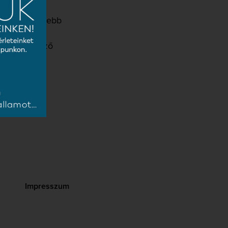
szerelés
rokonszenvesebb
n
beni kötelező
Impresszum