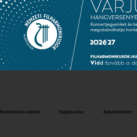
számára mind a monumentális formák, mind pedig a hang
hezálló feladatot jelentettek, s egyéniségének egyik leg
ekvát előadáshoz szükséges magas fokú precizitást olya
abszolválta, mintha mindössze a zenekar tagjaival szem
nne szó.
TOVÁBBOLVASOM
Közérdekű adatok
Sajtószoba
Adatvédelem