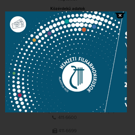
Közérdekű adatok
Sajtószoba
Adatvédelem
Impresszum
NEMZETI
FILHARMONIKUSOK
1095 Budapest, Komor Marcell u. 1. (Müpa)
411-6600
411-6699