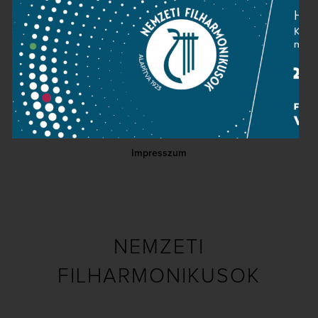
Kapcsolat
Közérdekű adatok
Sajtószoba
Adatvédelem
Impresszum
NEMZETI
FILHARMONIKUSOK