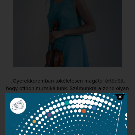
„Gyerekkoromban tökéletesen magától értődött,
hogy otthon muzsikáltunk. Számunkra a zene olyan
volt, mint az étel és az ital. Egyszerűen mindig
elérhető volt, és soha nem akartam mással
foglalkozni, csakis ezzel.”