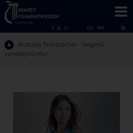
EN
HU
Arabella Steinbacher - hegedű -
vendégművész