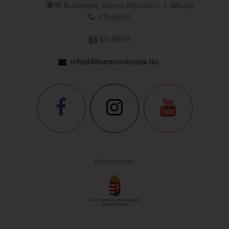
1095 Budapest, Komor Marcell u. 1. (Müpa)
411-6600
411-6699
info@filharmonikusok.hu
Fenntartónk: