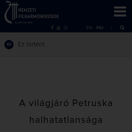
EN
HU
Ez történt
A világjáró Petruska
halhatatlansága