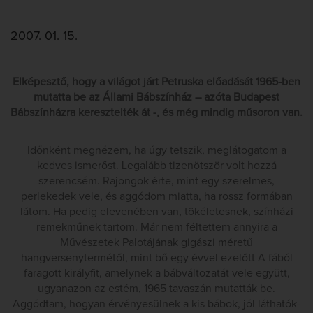
2007. 01. 15.
Elképesztő, hogy a világot járt Petruska előadását 1965-ben
mutatta be az Állami Bábszínház – azóta Budapest
Bábszínházra keresztelték át -, és még mindig műsoron van.
Időnként megnézem, ha úgy tetszik, meglátogatom a
kedves ismerőst. Legalább tizenötször volt hozzá
szerencsém. Rajongok érte, mint egy szerelmes,
perlekedek vele, és aggódom miatta, ha rossz formában
látom. Ha pedig elevenében van, tökéletesnek, színházi
remekműnek tartom. Már nem féltettem annyira a
Művészetek Palotájának gigászi méretű
hangversenytermétől, mint bő egy évvel ezelőtt A fából
faragott királyfit, amelynek a bábváltozatát vele együtt,
ugyanazon az estém, 1965 tavaszán mutatták be.
Aggódtam, hogyan érvényesülnek a kis bábok, jól láthatók-