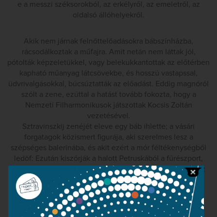
e a messzi széksorokból, az erkélyről, az emeletről, az
oldalsó állóhelyekről.
Akik nem járnak felnőttelőadásokra bábszínházba,
rácsodálkoztak a műfajra. Amit netán nem láttak jól,
pótolták képzeletükkel, vagy belekukkantottak az előtérben
kapható műanyag látcsövekbe, és hosszú vastapssal,
üdvrivalgásokkal, búcsúztatták az előadást. Eddig magnóról
szólt a zene, ezúttal a hatást tovább fokozta, hogy a
Nemzeti Filharmonikusok játszottak Kocsis Zoltán
vezetésével.
Sztravinszkij zenéjét eleve egy báb ihlette; a vásári
forgatagok közismert figurája, aki szerelmes lesz a
szépséges balerinába, és akit ezért a mór féltékenységből
ledöf: Ezután kiszórják a halott Petruskából a fűrészport,
megmutatva a tömegnek, hogy csak báburól van szó – ez
persze a bábszínpadon még fájdalmasabb látvány, dupla
fenekű jelentéssel bír.
Sok ilyen mozzanat van az előadásban, hiszen Koós Iván