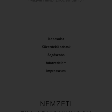
(Magyar Hírlap, 2007. január 15.)
Kapcsolat
Közérdekű adatok
Sajtószoba
Adatvédelem
Impresszum
NEMZETI