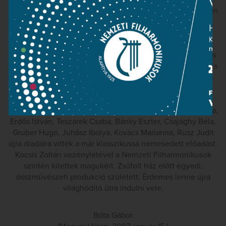
tervező a mondanivaló plasztikus ábrázolásának érdekében
remekül olvasztotta eggyé a különböző bábtechnikákat.
Amíg a figurák kiszolgáltatottak, marionettek formájában
jelennek meg, amikor önállósodnak, megszabadulnak a
zsinórjaiktól. Ameddig a varázslónak hatalma van, maszkos
színészként tornyosul a többiek fölé, a produkció végén kis
kézre húzható bábbá zsugorodik. Petruska viszont halála
után óriási árnyalakként tér vissza, és mutat fityiszt a
halálnak. Szilágyi Dezső bábszínházi adaptációja, Szőnyi
Kató rendezése, a színészek, Gyurkó Henrik, Szakály Márta,
Erdős István, Teszárek Csaba, Bánky Eszter, Csajághy Béla,
Gruber Hugó, Juhász Ibolya, Kovács Marianna, Rusz Judit
újra diadalra vitték a már klasszikussá nemesedett előadást.
Kocsis Zoltán vezényletével a Nemzeti Filharmonikusok
szintén kitettek magukért. Zsúfolt ház előtt egyedi,
összművészeti produkció született. Érdemes lenne újra
világhódító útra indulni vele.
Bóta Gábor