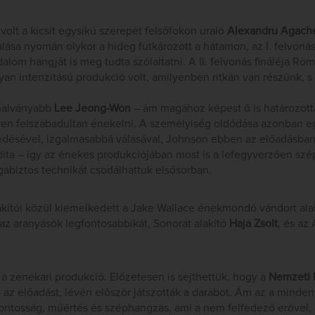
olt a kicsit egysíkú szerepét felsőfokon uraló
Alexandru Agach
lása nyomán olykor a hideg futkározott a hátamon, az I. felvon
jdalom hangját is meg tudta szólaltatni. A II. felvonás fináléja 
an intenzitású produkció volt, amilyenben ritkán van részünk, s a
 halványabb
Lee Jeong-Won
– ám magához képest ő is határozott
lyen felszabadultan énekelni. A személyiség oldódása azonban e
sedésével, izgalmasabbá válásával, Johnson ebben az előadásban 
dita – így az énekes produkciójában most is a lefegyverzően szé
abiztos technikát csodálhattuk elsősorban.
akítói közül kiemelkedett a Jake Wallace énekmondó vándort ala
 az aranyásók legfontosabbikát, Sonorát alakító
Haja Zsolt
, és az
a zenekari produkció. Előzetesen is sejthettük, hogy a
Nemzeti 
i az előadást, lévén először játszották a darabot. Ám az a minden
ntosság, műértés és széphangzás, ami a nem felfedező erővel, d