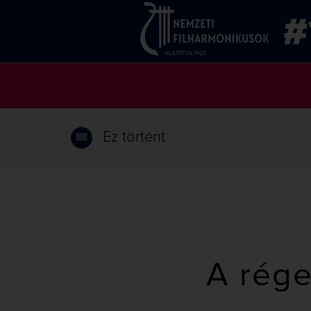
Ez történt
A rége