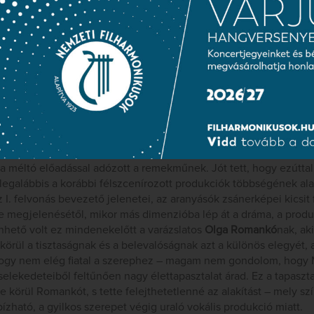
ébb teljesedhet be.
„Addio, dolce terra”
– énekli Minnie és Johns
z opera egy nagy búcsúkettősének szövegét idézi emlékezetün
Minnie-ék távozása is az életből való kilépés lenne, akárcsak A
 inkább egy korban hozzá közelebb álló darabbal rokonítanám
gész darabot:
Janáček
Jen%u016Ffá
jával. A realizmus és a péld
t, de mégis a legmagasabb erkölcsi rangra emelkedő nőalak, s vé
g megalkotásának vágya, s az e felé tett első lépés – mindez szor
olja A Nyugat lányát. Melynek igazi, felfedező erejű színpadi 
játszása.
a méltó előadással adózott a remekműnek. Jót tett, hogy ezútta
 legalábbis a korábbi félszcenírozott produkciók többségének ala
. felvonás bevezető jelenetei, az aranyásók zsánerképei kicsit
e megjelenésétől, mikor más dimenzióba lép át a dráma, a produ
nhető volt ez mindenekelőtt a varázslatos
Olga Romankó
nak, ak
rül a tisztaságnak és a belevalóságnak azt a különös elegyét, a
hogy nem elég fiatal a szerephez – magam nem gondolom, hogy M
cselekedeteiből feltűnően nagy élettapasztalat árad. Ez a tapaszta
 körül Romankót, s tette felejthetetlenné az alakítást – mely szín
ízható, a gyilkos szerepet végig uraló vokális produkció miatt.