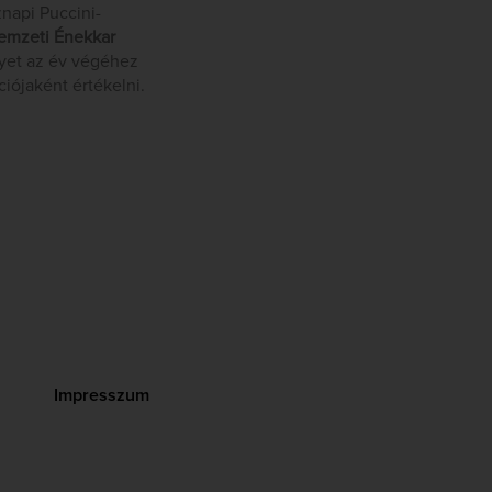
znapi Puccini-
emzeti
Énekkar
lyet az év végéhez
iójaként értékelni.
Impresszum