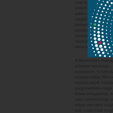
csak egy lépéssel od
önkéntelenül az olas
addio valle di pianti”.
megdicsőülése? Magam
befejezését, sőt az e
egyidejűsége, a bukot
kilépés, a külön vilá
Jen%u016Ffához kapcs
adósunk a világ opera
A Művészetek Palotáj
előadást hallottunk –
mondanom. S noha az I
színpad nélkül, Minni
helyére került. Köszö
megteremtette maga kö
Sokan kifogásolták, 
csitri, ellenkezőleg: 
mégis naiv derű lengte
volt, s nem csak megb