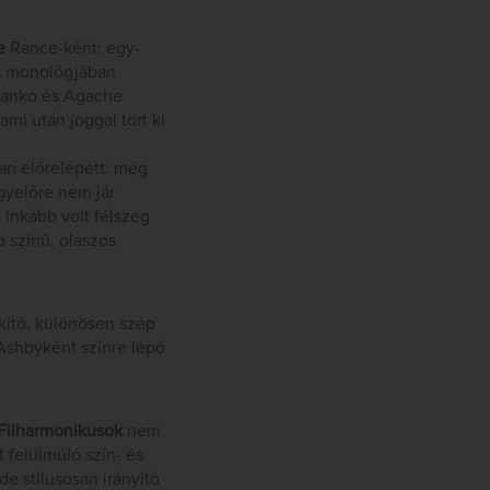
e
Rance-ként: egy-
ás monológjában
Romanko és Agache
mi után joggal tört ki
an előrelépett: még
gyelőre nem jár
inkább volt félszeg
p színű, olaszos
kító, különösen szép
 Ashbyként színre lépő
Filharmonikusok
nem
t felülmúló szín- és
e stílusosan irányító