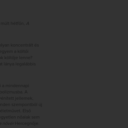
a múlt hétfőn,
A
olyan koncentrált és
tegyem a költői
ok költője lenne?
 lánya legalábbis
ni a mindennapi
mbolizmusba. A
nített jellemek,
minden szempontból új
 életművet. Első
kegyetlen nőalak sem
a nővér
Hercegnője.