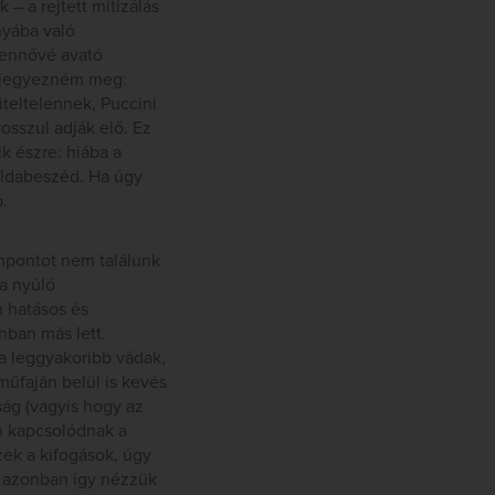
– a rejtett mitizálás
nyába való
stennővé avató
t jegyezném meg:
teltelennek, Puccini
osszul adják elő. Ez
k észre: hiába a
éldabeszéd. Ha úgy
.
mpontot nem találunk
ra nyúló
n hatásos és
nban más lett.
a leggyakoribb vádak,
űfaján belül is kevés
ság (vagyis hogy az
n kapcsolódnak a
zek a kifogások, úgy
a azonban így nézzük