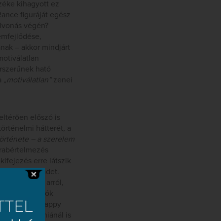
zéke kihagyott ez
ance figuráját egész
felvonás végén?
emfejlődése,
nak – akkor mindjárt
motiválatlan
rszerűnek ható
a
„motiválatlan”
zenei
ltérően előszó is
örténelmi hátterét, a
története – a szerelem
arabértelmezés
kifejezés erre látszik
kkanó happy endet.
ivel, hanem arról,
végződhet a jók
agédia. Ám a happy
évő Californiánál is