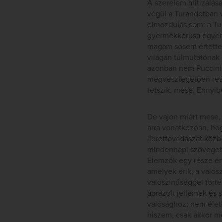
A szerelem mitizálás
végül a Turandotban v
elmozdulás sem: a Tur
gyermekkórusa egyen
magam sosem értettem
világán túlmutatónak 
azonban nem Puccini 
megvesztegetően reál
tetszik, mese. Ennyib
De vajon miért mese,
arra vonatkozóan, hog
librettóvadászat közb
mindennapi szöveget k
Elemzők egy része ér
amelyek érik, a való
valószínűséggel törté
ábrázolt jellemek és
valósághoz; nem életb
hiszem, csak akkor me