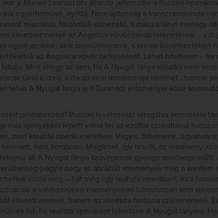
a már a
Manon Lescaut
óta állandó jellemzője a Puccini-operáknak 
álik egyértelművé, nyílttá. Nem újdonság a transzcendencia irá
andot misztikus, földöntúli színezetű, a császárlányt mintegy i
es következménye az Angelica nővér csoda-jelenetének – s it
 egyet azokkal, akik sikerületlennek, s ennek következtében hi
értékelték az Angelica nővér befejezését. Lehet hiteltelen – ha r
hibája. Mint ahogy az sem, ha A Nyugat lánya előadói nem veszi
isnak tűnő közeg, a darab nem mindennapi történet., hanem p
en tehát A Nyugat lánya is a Turandot előzményei közé sorolható
 miért példabeszéd? Puccini levelezését vizsgálva semmiféle tá
y más igényekkel lépett volna fel az ezúttal szokatlanul hosszú
en, mint korábbi operái esetében. Vagyis, hihetnénk, ugyanolya
eresett, mint korábban. Meglehet, így is volt, az eredmény azo
tetlenül áll A Nyugat lánya szövegének gyenge minősége előtt: 
szerűtlenség (vagyis hogy az ábrázolt események még a western m
nhettek volna meg – hát még egy realista operában!) és a hamis
 szituációk a valószerűtlen eseményeken túlmutatóan sem sokba
ől ellesett elemek, hanem az idealista fantázia szüleményei). E
rülnek fel, ha realista operaként tekintünk A Nyugat lányára. H