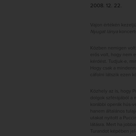
2008. 12. 22.
Vajon értékén kezelj
Nyugat lánya
koncerts
Közben nemigen volt i
erős volt, hogy nem e
kérdést. Tudjuk-e, mi
Hogy csak a mindenna
cáfolni látszik ezen 
Közhely az is, hogy 
dolgok szférájából a 
korábbi operák hús-v
hanem általános tula
utakat nyitott a Pucc
látásra. Mert ha jobb
Turandot képében jel