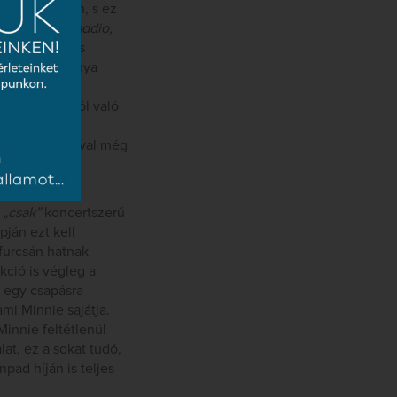
on távozóban, s ez
kbe:
„O terra addio,
ida és Radames
 A Nyugat lánya
ázatszerűség
gül a világból való
osan a
megvalósításával még
l
„csak”
koncertszerű
pján ezt kell
 furcsán hatnak
kció is végleg a
i egy csapásra
mi Minnie sajátja.
innie feltétlenül
lat, ez a sokat tudó,
pad híján is teljes