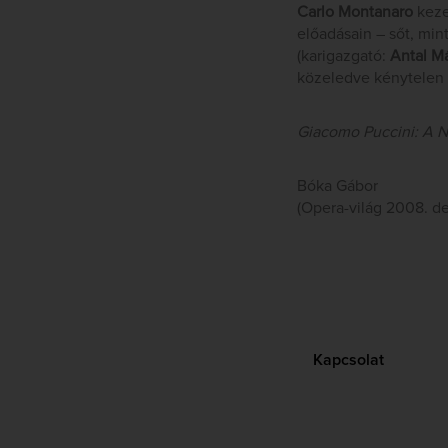
Carlo Montanaro
keze 
előadásain – sőt, min
(karigazgató:
Antal M
közeledve kénytelen v
Giacomo Puccini: A N
Bóka Gábor
(Opera-világ 2008. d
Kapcsolat