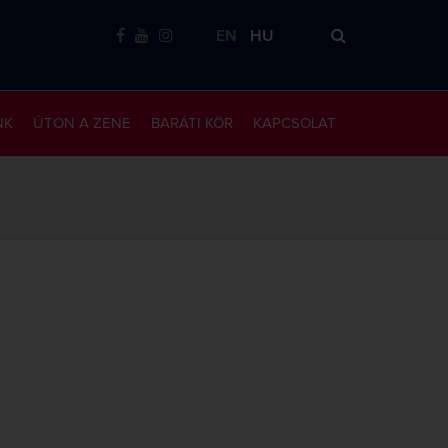
EN
HU
NK
ÚTON A ZENE
BARÁTI KÖR
KAPCSOLAT