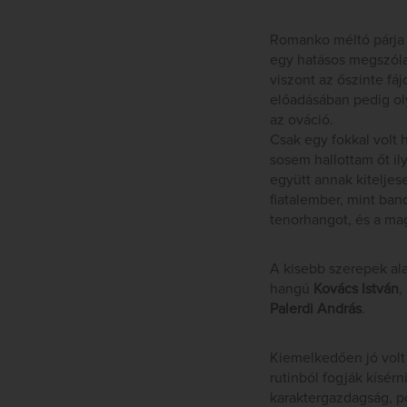
Romanko méltó párja v
egy hatásos megszóla
viszont az őszinte fá
előadásában pedig oly
az ováció.
Csak egy fokkal volt
sosem hallottam őt i
együtt annak kitelje
fiatalember, mint ban
tenorhangot, és a mag
A kisebb szerepek al
hangú
Kovács István
,
Palerdi András
.
Kiemelkedően jó volt 
rutinból fogják kísérn
karaktergazdagság, po