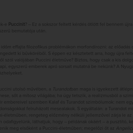
ük-e
Puccinit
? – Ez a sokszor feltett kérdés ötlött fel bennem újr
zerű bemutatója után.
dőm effajta filozofikus problémákon morfondírozni: az előadás 
ngedett ki bűvköréből. S éppen ez késztetett arra, hogy újra fel
ről szól valójában Puccini életműve? Biztos, hogy csak a kis dolg
pi, egyszerű emberek apró sorsait mutatná be nekünk? A Nyugat
közhelyeket.
Puccini utolsó művében, a
Turandot
ban maga is igyekezett átlép
mese, sőt a mítosz világába; ha úgy tetszik, a realizmusból a szi
ér embereivel szemben Kalaf és Turandot szimbólumok: nem egyé
jdonságokkal felruházott mesealakok. S egyáltalán: a Turandot 
ini-életműben, rengeteg előzmény nélküli jellemzővel zárja le az
an odafigyelünk, láthatjuk, hogy – példának okáért – a pusztító, 
enik meg elsőként a Puccini-életműben; megelőzi őt az
Angelic