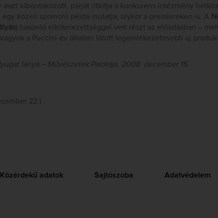
alatt kibontakozott, párját ritkítja a konkurens intézmény hétkö
t egy közeli szomorú példa mutatja, olykor a premiereken is. A
N
átyás
) hasonló elkötelezettséggel vett részt az előadásban – me
agyok a Puccini-év általam látott legemlékezetesebb új produkc
yugat lánya – Művészetek Palotája, 2008. december 15.
ecember 22.)
Közérdekű adatok
Sajtószoba
Adatvédelem