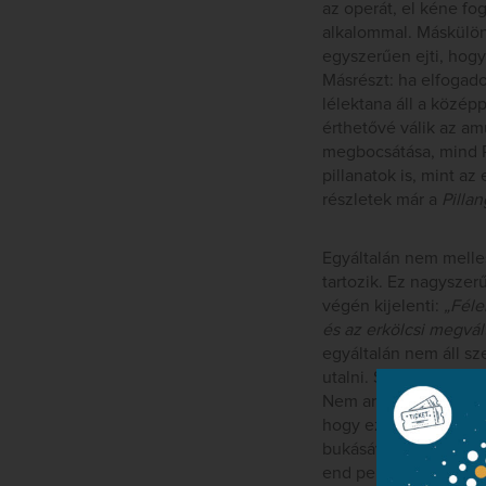
az operát, el kéne fo
alkalommal. Máskülön
egyszerűen ejti, hogy
Másrészt: ha elfogado
lélektana áll a közép
érthetővé válik az am
megbocsátása, mind R
pillanatok is, mint az
részletek már a
Pilla
Egyáltalán nem melle
tartozik. Ez nagyszer
végén kijelenti:
„Féle
és az erkölcsi megvál
egyáltalán nem áll s
utalni. S ez, az erkö
Nem arról van szó, h
hogy ez a darabtípus
bukásával és a rossz
end persze nem mente