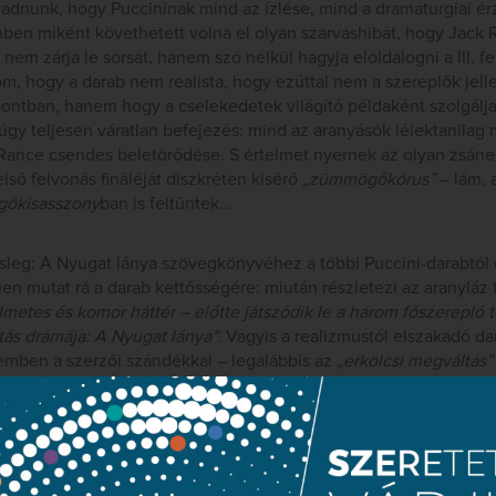
gadnunk, hogy Puccininak mind az ízlése, mind a dramaturgiai ér
ben miként követhetett volna el olyan szarvashibát, hogy Jack R
 nem zárja le sorsát, hanem szó nélkül hagyja eloldalogni a III. 
m, hogy a darab nem realista, hogy ezúttal nem a szereplők jell
pontban, hanem hogy a cselekedetek világító példaként szolgálja
úgy teljesen váratlan befejezés: mind az aranyásók lélektanilag 
ance csendes beletörődése. S értelmet nyernek az olyan zsáne
 első felvonás fináléját diszkréten kísérő
„zümmögőkórus”
– lám, 
ngókisasszony
ban is feltűntek…
sleg: A Nyugat lánya szövegkönyvéhez a többi Puccini-darabtól e
űen mutat rá a darab kettősségére: miután részletezi az aranyláz t
lmetes és komor háttér – előtte játszódik le a három főszereplő 
tás drámája: A Nyugat lánya”.
Vagyis a realizmustól elszakadó d
zemben a szerzői szándékkal – legalábbis az
„erkölcsi megváltás”
lcsi megváltás teszi hitelessé a Puccini-életműben először felbu
ogy az idősödő Puccini már nem szívesen végzett kedves szereplő
 egyszerűen megkívánja a boldog befejezést: egy példázat nem 
ak győzelmével – a tragédia nem példázat, és a példázat nem tr
s a kérdőjelektől: a szerelmesek boldogsága még a világ végén l