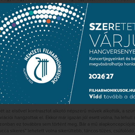
olna, egy halvány filmkockán. A mazurka, még ha lengyel is, has
 mint egy friss csárdás, vagy moldvai ruszászka; ez sajnos nem t
e az est szólistája,
Báll Dávid
, Liszt A-dúr zongoraversenyének e
etésével Kocsis végképp Liszt Ferenc hagyományát viszi tovább.
ogy valóban kiérdemelje ezt a figyelmet – legalábbis a koncerte
en. Egy zongoraversenynek nem a zenekar legyőzése, vagy a zene
, hanem (bár itt megoszlanak a vélemények) a zongorista képess
kalitásának bemutatása, illetve a zeneszerző szándékának közvet
 úton a versenymű elején, a billentése határozott, a megfelelő hel
ehetett volna finomabb, de alapvetően egységes előadásmódot kö
t, és játéka néhol elveszett az őt kísérő zenekar hangjai között.
, hogy a színpadi mozgás etikettjének alkalmazása hasznos lehe
 zavarával ne ejtse zavarba közönségét is).
ét az elsővel kontrasztot alkotó népszerű művek alkották, a szü
iációi hangzottak el. Ekkor már igazán jól esett volna, ha lehull
 azonban ez továbbra sem történt meg. Bár a mű alapkoncepciójá
ucca sikeres” lehetett volna sikerültebb, táncos-tüzes, csúfolódó