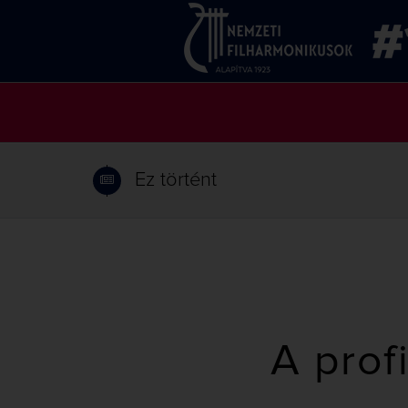
Ez történt
A prof