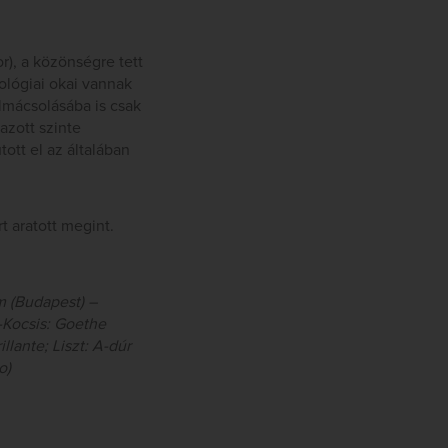
r), a közönségre tett
ológiai okai vannak
lmácsolásába is csak
mazott szinte
tott el az általában
 aratott megint.
m (Budapest) –
t-Kocsis: Goethe
llante; Liszt: A-dúr
o)