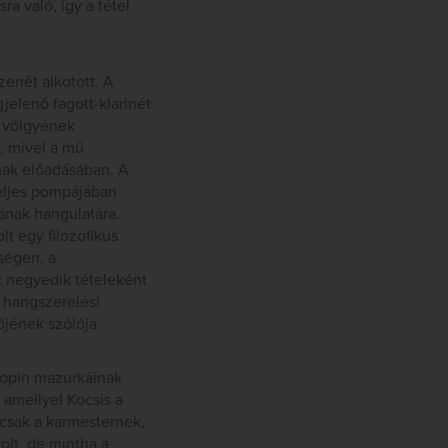
a való, így a tétel
zenét alkotott. A
jelenő fagott-klarinét
n völgyének
, mivel a mű
nak előadásában. A
teljes pompájában
jának hangulatára.
t egy filozofikus
ségen, a
t negyedik tételeként
t hangszerelési
jének szólója.
hopin mazurkáinak
 amellyel Kocsis a
mcsak a karmesternek,
olt, de mintha a