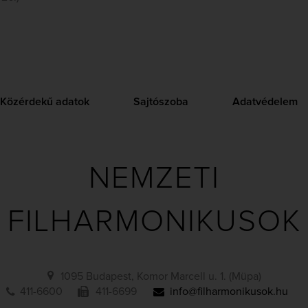
Közérdekű adatok
Sajtószoba
Adatvédelem
NEMZETI
FILHARMONIKUSOK
1095 Budapest, Komor Marcell u. 1. (Müpa)
411-6600
411-6699
info@filharmonikusok.hu