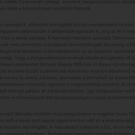
l inkább funkcionális jellegű, semmint hangversenytermi előadásr
á váltak a folyamatosan ismétlődő frázisok.
n szereplő II. elfelejtett keringőből Kocsis mendelssohni tündér-
ngszerek párbeszédét a dallamütők egészítik ki, míg az itt is meg
 teszi a darab zárlatait. A harmadik tételként szereplő Oberman
 már nem ismeretlen a budapesti koncertlátogató közönség előtt
megszólalt korábban a Zeneakadémián is, az Egyetem zenekará
essége, hogy a zongoradarabból kevéssé kihallható tájfestés itt 
etiesen emlékeztet Richard Strauss 1915-ben írt Alpesi szimfóniá
ti érzetek között a péntek esti koncerten nyomon követhető vol
k vonala is, amely a búsuló, szomorkás érzelmektől az elveszett
iadalmason keresztül egészen a megdicsőültig vezetett. A szvi
ejtett keringő párban áll a második tétellel, úgy hangulatában min
lönös érzékenységről tett tanúbizonyságot a cselló szólamvezető
szereplő Mazurka brillante még hangszerelve is magával hozta C
z alatt a darab alatt sajnos egyértelművé vált az a kedvetlenség,
t kezdete óta dirigálta. A mazurkából hiányzott a tűz, és ez ne
s ugyanúgy felróható. Technikailag nagyrészt minden a helyén v