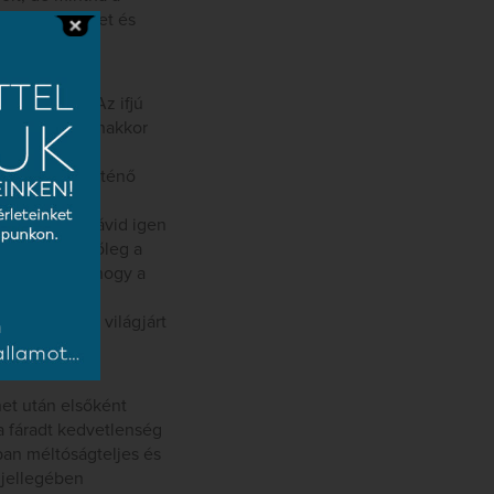
onló élénkséget és
örtént meg.
lőadásával. Az ifjú
 Bállnak ugyanakkor
n nyújtott
kar által történő
égeinek,
ítése. Báll Dávid igen
yeken – így főleg a
vetett; kár, hogy a
 (Apróságként
t egy ilyen világjárt
net után elsőként
 a fáradt kedvetlenség
ban méltóságteljes és
 jellegében