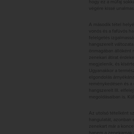
hogy ez a műfaj sokka
végére kissé unalmass
A második tétel helyé
vonós és a fafúvós ha
felelgetés izgalmassá
hangszerelt változata
önmagában állóként 
zenekari átirat érdek
megjelenik, és kísért
Ugyanakkor a természe
elgondolás árnyékána
reménykedésen és a d
hangszerelt III. elfel
megoldásaiban is. Kü
Az utolsó tételként 
hangulatát, azonban e
zenekart már a koncer
hanem a zenekarnak i