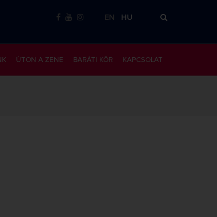
EN
HU
NK
ÚTON A ZENE
BARÁTI KÖR
KAPCSOLAT