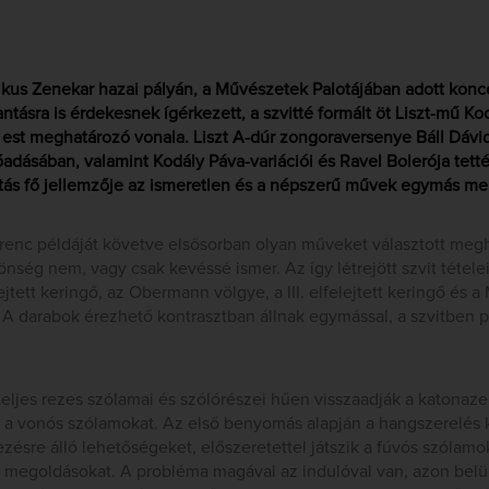
kus Zenekar hazai pályán, a Művészetek Palotájában adott konc
ntásra is érdekesnek ígérkezett, a szvitté formált öt Liszt-mű Ko
est meghatározó vonala. Liszt A-dúr zongoraversenye Báll Dáv
adásában, valamint Kodály Páva-variációi és Ravel Bolerója tett
tás fő jellemzője az ismeretlen és a népszerű művek egymás mellé
renc példáját követve elsősorban olyan műveket választott meg
ség nem, vagy csak kevéssé ismer. Az így létrejött szvit tétele
lejtett keringő, az Obermann völgye, a III. elfelejtett keringő és a
re. A darabok érezhető kontrasztban állnak egymással, a szvitben 
eljes rezes szólamai és szólórészei hűen visszaadják a katonaz
k a vonós szólamokat. Az első benyomás alapján a hangszerelés k
ezésre álló lehetőségeket, előszeretettel játszik a fúvós szólamo
 megoldásokat. A probléma magával az indulóval van, azon belül 