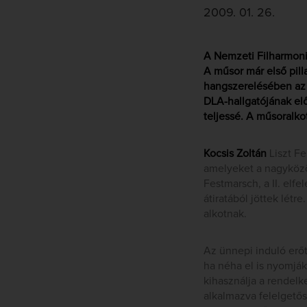
2009. 01. 26.
A Nemzeti Filharmoni
A műsor már első pilla
hangszerelésében az 
DLA-hallgatójának elő
teljessé. A műsoralko
Kocsis Zoltán
Liszt Fe
amelyeket a nagyközön
Festmarsch, a II. elfe
átiratából jöttek lét
alkotnak.
Az ünnepi induló erőt
ha néha el is nyomjá
kihasználja a rendelk
alkalmazva felelgetős