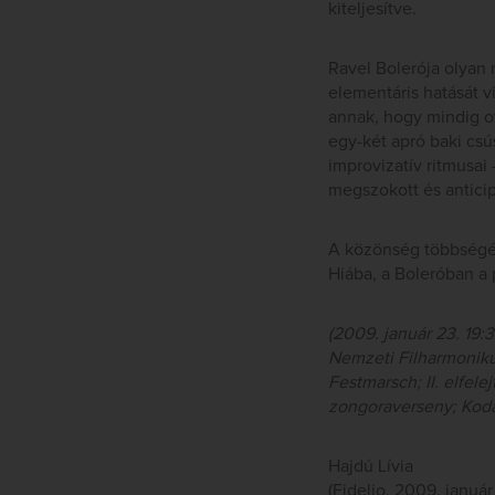
kiteljesítve.
Ravel Bolerója olyan 
elementáris hatását v
annak, hogy mindig o
egy-két apró baki csús
improvizatív ritmusai 
megszokott és anticip
A közönség többségén
Hiába, a Boleróban a 
(2009. január 23. 19
Nemzeti Filharmonikus
Festmarsch; II. elfele
zongoraverseny; Kodál
Hajdú Lívia
(Fidelio, 2009. január