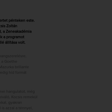
ertet pénteken este.
csis Zoltán
id, a Zeneakadémia
ék a programot
 állítása volt.
hangszerelésre,
i a Goethe
 Mazurka brillante
pedig híd formát
enei hangulatot, még
iváló, Kocsis remekül
kkal, gyakran
is azzal a ténnyel,