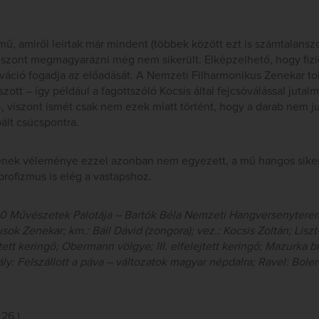
mű, amiről leírtak már mindent (többek között ezt is számtalanszo
iszont megmagyarázni még nem sikerült. Elképzelhető, hogy fizi
váció fogadja az előadását. A Nemzeti Filharmonikus Zenekar to
zott – így például a fagottszóló Kocsis által fejcsóválással jutal
-, viszont ismét csak nem ezek miatt történt, hogy a darab nem ju
ált csúcspontra.
ek véleménye ezzel azonban nem egyezett, a mű hangos sikert
profizmus is elég a vastapshoz.
:30 Művészetek Palotája – Bartók Béla Nemzeti Hangversenytere
ok Zenekar; km.: Báll Dávid (zongora); vez.: Kocsis Zoltán; Lisz
jtett keringő; Obermann völgye; III. elfelejtett keringő; Mazurka bri
y: Felszállott a páva – változatok magyar népdalra; Ravel: Boler
 26.)