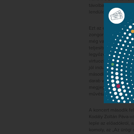
távolban játszottak v
lendületet kíván meg,
Ezt az élményt színezt
zongorista szerepelt
még van mit tennie, h
teljesítménye tükréb
legyőzettetés a célja
virtuozitásának, muzi
jól indult el ezen az
második tételben – l
darab végére kifullad
megjegyezném továbbá
művész számára, hogy
A koncert második fel
Kodály Zoltán Páva-var
leple az előadókról,
komoly, az „Az ürögi 