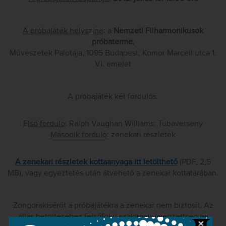
A próbajáték helyszíne
: a
Nemzeti Filharmonikusok
próbaterme
,
Művészetek Palotája, 1095 Budapest, Komor Marcell utca 1.
VI. emelet
A próbajáték két fordulós.
Első forduló
: Ralph Vaughan Williams: Tubaverseny
Második forduló
: zenekari részletek
A zenekari részletek kottaanyaga itt letölthető
(PDF, 2,5
MB), vagy egyeztetés után átvehető a zenekar kottatárában.
Zongorakísérőt a próbajátékra a zenekar nem biztosít. Az
állás betöltéséhez felsőfokú szakirányú végzettség és