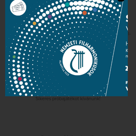
erkölcsi bizonyítvány szükséges.
Az állás betölthető: 2012. október 1.
A jelentkezéshez rövid szakmai önéletrajzot kérünk e-mail-
ben az alábbi címre:
mali.i@filharmonikusok.hu
Jelentkezési határidő
: 2012.június 29.
További információk: 30/ 411 66 28
Sikeres próbajátékot kívánunk!