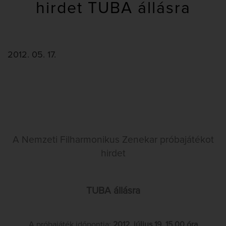
hirdet TUBA állásra
2012. 05. 17.
A Nemzeti Filharmonikus Zenekar próbajátékot
hirdet
TUBA állásra
A próbajáték időpontja
:
2012. július 19. 15.00 óra