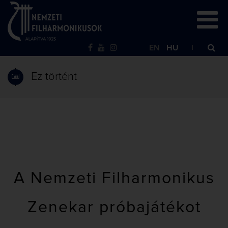
EN
HU
Ez történt
A Nemzeti Filharmonikus
Zenekar próbajátékot