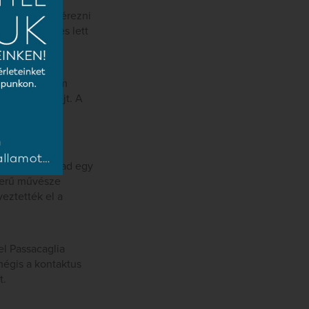
egyértelműen érezni
tt lehetséges lett
zkij-remek nem
b élményt nyújt. A
s ez a kis
 lehetőséget ad egy
szerű művésze
eztették el a
el Passacaglia
 mégis a kontaktus
t.