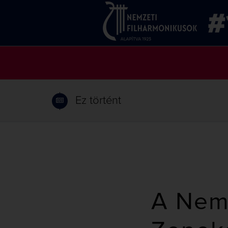
Ez történt
A Nemz