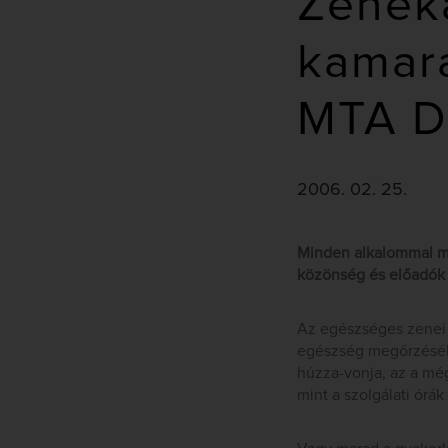
Zenek
kamara
MTA D
2006. 02. 25.
Minden alkalommal me
közönség és előadók s
Az egészséges zenei é
egészség megőrzéséhe
húzza-vonja, az a még
mint a szolgálati órá