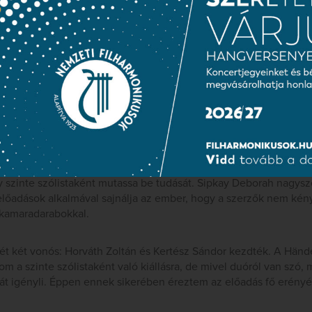
olc csellista együttjátéka olyan magas színvonalon zajlott, hogy 
 közösséggé érett. Bizony nem hiszem, hogy egy évtizeddel ezelő
akkori ÁHZ csellószólama összeül egy kicsit kamarázni.
Shakespeare-dala egészen más igényű zene. Ez a kései Stravins
érzelmeket kiváltó agyterületekre, hanem jóval intellektuálisab
bó Anita fuvola- illetve Tönköly József klarinétkísérete társult, 
tes összeolvadással támasztotta alá Bátori Éva előadását.
smertebb mű Ravel Bevezetés és allegro című darabja volt, amely
gy szinte szólistaként mutassa be tudását. Sipkay Deborah nagy
lőadások alkalmával sajnálja az ember, hogy a szerzők nem kény
 kamaradarabokkal.
ét két vonós: Horváth Zoltán és Kertész Sándor kezdték. A Händ
om a szinte szólistaként való kiállásra, de mivel duóról van szó,
át igényli. Éppen ennek sikerében éreztem az előadás fő erényé