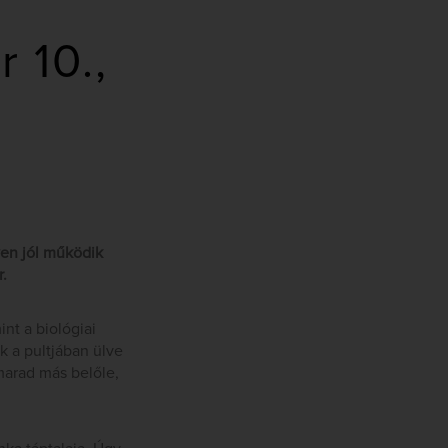
 10.,
yen jól működik
.
nt a biológiai
 a pultjában ülve
marad más belőle,