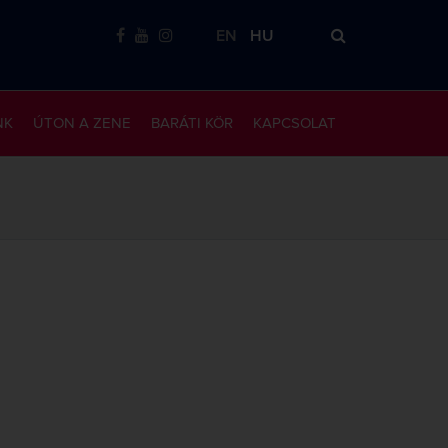
EN
HU
NK
ÚTON A ZENE
BARÁTI KÖR
KAPCSOLAT