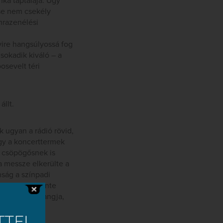
nka táptalaja. Úgy
se nem csekély
mrazenélési
yire hangsúlyossá fog
sokadik kiváló – a
osevelt téri
llt.
k ugyan a rádió rövid,
ogy a koncerttermek
r csöpögősnek is
ja messze elkerülte a
ság a színpadi
elnünk, ha szinte
dottság, és hangja,