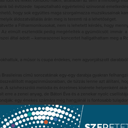
si időt és lelket romboló hakni, általában az sem a minőségi mu
ink bő évtizede tapasztalható egyértelmű színvonal-emelkedé
nhető, hogy sok együttes maga szorgalmazza muzsikusainak ka
elyik áldozatvállalás árán meg is teremti rá a lehetőséget.
átvette a Filharmonikusokat, nem is lehetett kérdés, hogy menn
. Az elmúlt esztendők pedig megérlelték a gyümölcsöt: immár a 
zei által adott – kamarazenei koncertet hallgathattam meg a Ro
khattuk, a műsor is csupa érdekes, nem agyonjátszott darabból á
 Brasileiras című sorozatának egy-egy darabja gyakran felhangzi
sszeállított magazinműsoraiban, de túlzás lenne azt állítani, h
e. A szívhezszóló melódia és érzelmes kísérete helyenként aká
ít erre a zenei anyag, de Bátori Éva és a zenekar nyolc csellistá
ondják: egy énekes számára még hangjánál is fontosabb tulajdon
 megmagyarázhatatlan sugárzás, amely miatt akkor is rá kell figy
tori Éva azok közé tartozik, akikben erőteljesen megvan ez az a
sők közé sorolja.