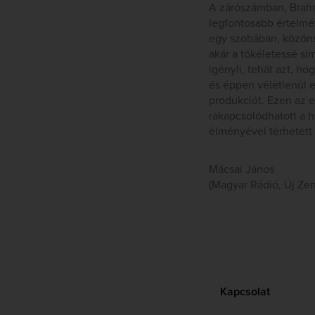
A zárószámban, Brahm
legfontosabb értelmé
egy szobában, közöns
akár a tökéletessé si
igényli, tehát azt, h
és éppen véletlenül e
produkciót. Ezen az e
rákapcsolódhatott a h
élményével térhetett
Mácsai János
(Magyar Rádió, Új Zen
Kapcsolat