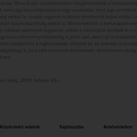
s op. 111-es G-dúr vonósötösében megérezhettük a kamarazenél
t: nem úgy koncertprodukció egy vonósötös, mint egy szimfónia
ég nélkül is, csupán egymás számára létrehozott teljes értékű 
mított összecsiszoltság nélkül is. Mindenekelőtt a kamarapartner
ogy valóban partnerek legyenek, ebből a viszonyból bontsák ki a m
gy koncertteremnyi közönség is jelen van, akkor az is maradékta
stén megtörtént a legfontosabb, létrejött ez az áramkör a muzsi
allgatóság is, és kiváló zenészek értelmesen, élvezetesen elvé
 haza.
ei Újság, 2006. február 25.)
Közérdekű adatok
Sajtószoba
Adatvédelem