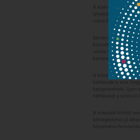
A kíséretet ellátó ny
lehetett: ez a szólam
volna ilyesmi, ha az 
Sztravinszkij Három 
közvetlenül támad az 
vonós szólam mellé Sza
kamaraegyüttes tökéle
A következő, jóval i
hárfásnak is arra, ho
hangszerének, ilyen e
hárfásokat a szóló és
A második félidőt ism
kétségtelenül jó alkal
folyamatos fenntartás