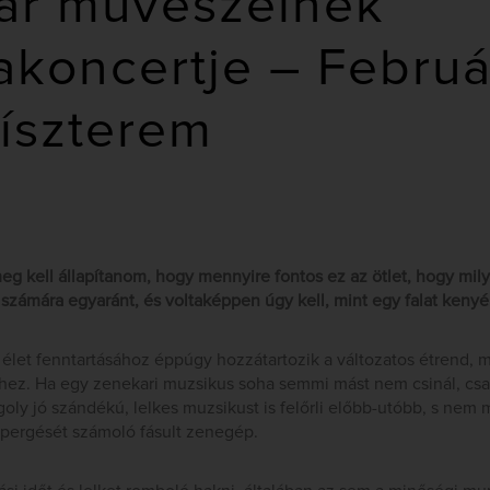
ar művészeinek
koncertje – Február
íszterem
g kell állapítanom, hogy mennyire fontos ez az ötlet, hogy mil
zámára egyaránt, és voltaképpen úgy kell, mint egy falat kenyér
let fenntartásához éppúgy hozzátartozik a változatos étrend, mi
z. Ha egy zenekari muzsikus soha semmi mást nem csinál, csak
oly jó szándékú, lelkes muzsikust is felőrli előbb-utóbb, s nem 
k pergését számoló fásult zenegép.