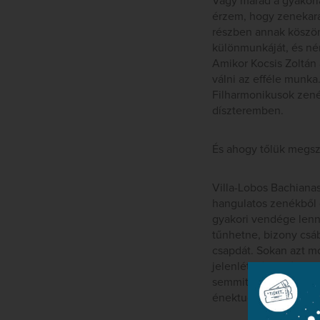
Vagy marad a gyakorlá
érzem, hogy zenekara
részben annak köszö
különmunkáját, és ném
Amikor Kocsis Zoltán 
válni az efféle munka
Filharmonikusok zenés
díszteremben.
És ahogy tőlük megszo
Villa-Lobos Bachianas
hangulatos zenékből ö
gyakori vendége lenn
tűnhetne, bizony csáb
csapdát. Sokan azt m
jelenlét képessége, a
semmit sem csinál. Bá
énektudása is a legel