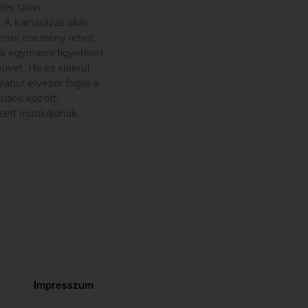
és talán
. A kamarázás akár
zenei esemény lehet,
ek egymásra figyelését
űvet. Ha ez sikerül,
lanul élvezni fogja a
kusok között,
gzett munkájának
Impresszum