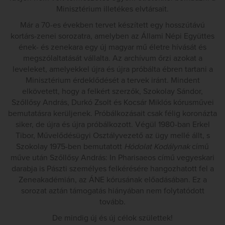
Minisztérium illetékes elvtársait.
Már a 70-es években tervet készített egy hosszútávú
kortárs-zenei sorozatra, amelyben az Állami Népi Együttes
ének- és zenekara egy új magyar mű életre hívását és
megszólaltatását vállalta. Az archívum őrzi azokat a
leveleket, amelyekkel újra és újra próbálta ébren tartani a
Minisztérium érdeklődését a tervek iránt. Mindent
elkövetett, hogy a felkért szerzők, Szokolay Sándor,
Szőllősy András, Durkó Zsolt és Kocsár Miklós kórusművei
bemutatásra kerüljenek. Próbálkozásait csak félig koronázta
siker, de újra és újra próbálkozott. Végül 1980-ban Erkel
Tibor, Művelődésügyi Osztályvezető az ügy mellé állt, s
Szokolay 1975-ben bemutatott
Hódolat Kodálynak
című
műve után Szőllősy András: In Pharisaeos című vegyeskari
darabja is Pászti személyes felkérésére hangozhatott fel a
Zeneakadémián, az ÁNE kórusának előadásában. Ez a
sorozat aztán támogatás hiányában nem folytatódott
tovább.
De mindig új és új célok születtek!