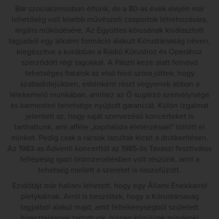
Bár szocializmusban éltünk, de a 80-as évek elején már
lehetőség volt kisebb művészeti csoportok létrehozására,
legális működésére. Az Együttes kórusának kiválasztott
tagjaiból egy alkalmi formáció alakult Kórustársaság néven,
kiegészítve a korábban a Rádió Kórushoz és Operához
szerződött régi tagokkal. A Pászti keze alatt felnövő
tehetséges fiatalok az első hívó szóra jöttek, hogy
szabadidejükben, esténként részt vegyenek abban a
lélekemelő munkában, amihez az Ő sugárzó személyisége
és karmesteri tehetsége nyújtott garanciát. Külön izgalmat
jelentett az, hogy saját szervezésű koncerteket is
tarthattunk, ami afféle „kapitalista életérzéssel” töltött el
minket. Pedig csak a rácsok lazultak kicsit a drótkerítésen.
Az 1983-as Adventi koncerttől az 1985-ös Tavaszi fesztiválos
fellépésig igazi örömzenélésben volt részünk, amit a
tehetség mellett a szeretet is összefűzött.
Ezidőtájt már hallani lehetett, hogy egy Állami Énekkarról
pletykálnak. Arról is beszéltek, hogy a Kórustársaság
tagjaiból alakul majd, amit féltékenységből született
híresztelésnek tartottunk, hiszen közülünk mindenki