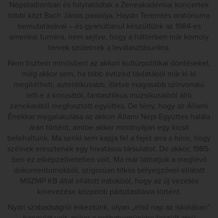
Népstadionban és folytatódtak a Zeneakadémiai koncertek
többi közt Bach János passiója, Haydn Teremtés oratóriuma
bemutatásával – és gyanútlanul készültünk az 1984-es
amerikai turnéra, nem sejtve, hogy a háttérben már komoly
tervek születnek a leválasztásunkra.
Nem tisztem minősíteni az akkori kultúrpolitikai döntéseket,
még akkor sem, ha több évtized távlatából már ki-ki
megítélheti, autentikusabb, illetve magasabb színvonalú
lett-e a kórusától, fantasztikus muzsikusaiból álló
zenekarától megfosztott együttes. De tény, hogy az Állami
Énekkar megalakulása az akkori Állami Népi Együttes halála
árán történt, amibe akkor mindnyájan egy kicsit
belehaltunk. Ma senki sem kapja fel a fejét arra a hírre, hogy
szélnek eresztenek egy hivatásos társulatot. De akkor, 1985-
ben ez elképzelhetetlen volt. Ma már láthatjuk a meglévő
dokumentumokból, szigorúan titkos bélyegzővel ellátott
MSZMP KB által ellátott iratokból, hogy az új vezetés
kinevezése központi pártutasításra történt.
Nyári szabadságról érkeztünk, olyan „első nap az iskolában”