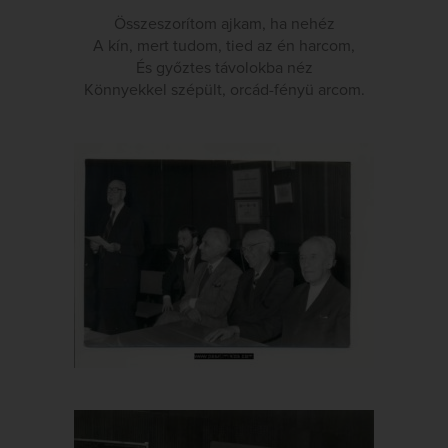
Összeszorítom ajkam, ha nehéz
A kín, mert tudom, tied az én harcom,
És győztes távolokba néz
Könnyekkel szépült, orcád-fényü arcom.