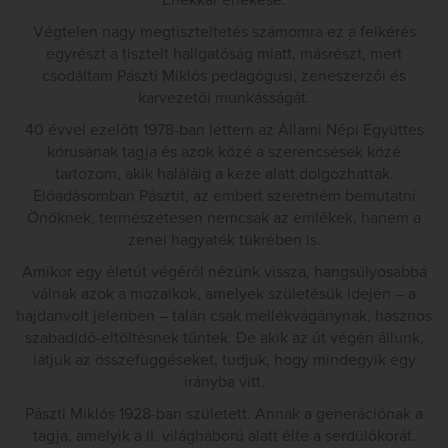
Énekkar énekese.
Végtelen nagy megtiszteltetés számomra ez a felkérés
egyrészt a tisztelt hallgatóság miatt, másrészt, mert
csodáltam Pászti Miklós pedagógusi, zeneszerzői és
karvezetői munkásságát.
40 évvel ezelőtt 1978-ban lettem az Állami Népi Együttes
kórusának tagja és azok közé a szerencsések közé
tartozom, akik haláláig a keze alatt dolgozhattak.
Előadásomban Pásztit, az embert szeretném bemutatni
Önöknek, természetesen nemcsak az emlékek, hanem a
zenei hagyaték tükrében is.
Amikor egy életút végéről nézünk vissza, hangsúlyosabbá
válnak azok a mozaikok, amelyek születésük idején – a
hajdanvolt jelenben – talán csak mellékvágánynak, hasznos
szabadidő-eltöltésnek tűntek. De akik az út végén állunk,
látjuk az összefüggéseket, tudjuk, hogy mindegyik egy
irányba vitt.
Pászti Miklós 1928-ban született. Annak a generációnak a
tagja, amelyik a II. világháború alatt élte a serdülőkorát.