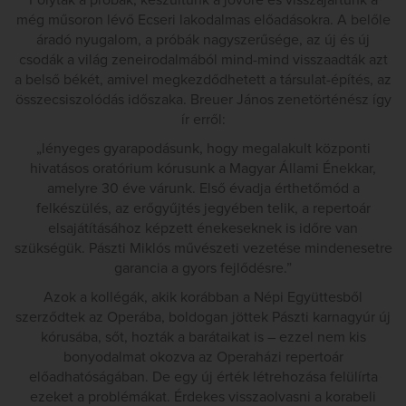
Folytak a próbák, készültünk a jövőre és visszajártunk a
még műsoron lévő Ecseri lakodalmas előadásokra. A belőle
áradó nyugalom, a próbák nagyszerűsége, az új és új
csodák a világ zeneirodalmából mind-mind visszaadták azt
a belső békét, amivel megkezdődhetett a társulat-építés, az
összecsiszolódás időszaka. Breuer János zenetörténész így
ír erről:
„lényeges gyarapodásunk, hogy megalakult központi
hivatásos oratórium kórusunk a Magyar Állami Énekkar,
amelyre 30 éve várunk. Első évadja érthetőmód a
felkészülés, az erőgyűjtés jegyében telik, a repertoár
elsajátításához képzett énekeseknek is időre van
szükségük. Pászti Miklós művészeti vezetése mindenesetre
garancia a gyors fejlődésre.”
Azok a kollégák, akik korábban a Népi Együttesből
szerződtek az Operába, boldogan jöttek Pászti karnagyúr új
kórusába, sőt, hozták a barátaikat is – ezzel nem kis
bonyodalmat okozva az Operaházi repertoár
előadhatóságában. De egy új érték létrehozása felülírta
ezeket a problémákat. Érdekes visszaolvasni a korabeli