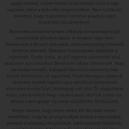
újságcikkeket, milyen fontos téma lettünk mind a napi
sajtóban, mind a kulturális magazinokban. Nem túlzás azt
mondani, hogy izgalomban tartottuk a kultúra iránt
érdeklődő közvéleményt.
Bemutatkozó koncertünket a Mátyás templomban Liszt
motettáiból állítottuk össze. A korabeli sajtó nem
fukarkodott a dicsérő szavakkal, számunkra pedig felemelő
élményt jelentett. Eközben folyamatosan építettük a
repertoárt. Doráti Antal, az élő legenda vezényelte első
oratórium koncertünkön Beethoven Missa Solemnisét. Majd
Lamberto Gardelli, Kobajashi Ken Ichiro koncertjeihez
kellett felkészíteni az együttest. Pászti karnagyúr szakmai
vezetése mellett napról-napra rendkívül tartalmas és
élvezetes munka folyt, boldogság volt látni Őt világsztárok
méltó partnereként! Nagy várakozással néztünk a jövő elé,
amikor a betegsége oly korán elszólította őt közülünk.
Mégis hiszem, hogy teljes életet élt! Munkám elején
említettem, hogy az út végén látjuk azokat a mozaikokat,
amikből a teljesség létrejöhetett, bárha sokszor fájdalmak,