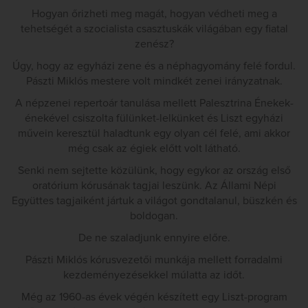
Hogyan őrizheti meg magát, hogyan védheti meg a
tehetségét a szocialista csasztuskák világában egy fiatal
zenész?
Úgy, hogy az egyházi zene és a néphagyomány felé fordul.
Pászti Miklós mestere volt mindkét zenei irányzatnak.
A népzenei repertoár tanulása mellett Palesztrina Énekek-
énekével csiszolta fülünket-lelkünket és Liszt egyházi
művein keresztül haladtunk egy olyan cél felé, ami akkor
még csak az égiek előtt volt látható.
Senki nem sejtette közülünk, hogy egykor az ország első
oratórium kórusának tagjai leszünk. Az Állami Népi
Együttes tagjaiként jártuk a világot gondtalanul, büszkén és
boldogan.
De ne szaladjunk ennyire előre.
Pászti Miklós kórusvezetői munkája mellett forradalmi
kezdeményezésekkel múlatta az időt.
Még az 1960-as évek végén készített egy Liszt-program