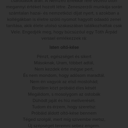
csalódások árán. A Nemzeti Énekkar felé vezető úton
megannyi értéket hozott létre. Zeneszerzői munkája során
számtalan hazai- és nemzetközi díjat nyert, s azokban a
kollégákban is életre szóló nyomot hagyott odaadó zenei
tanítása, akik élete utolsó szakaszában találkozhattak csak
Vele. Engedjék meg, hogy búcsúzóul egy Tóth Árpád
verssel emlékezzek rá:
Isten oltó-kése
Pénzt, egészséget és sikert
Másoknak, Uram, többet adtál,
Nem kezdek érte mégse pert,
És nem mondom, hogy adósom maradtál.
Nem én vagyok az első mostohád;
Bordáim közt próbáid éles kését
Megáldom, s mosolygom az ostobák
Dühödt jaját és hiú mellverését.
Tudom és érzem, hogy szeretsz:
Próbáid áldott oltó-kése bennem
Téged szolgál, mert míg szivembe metsz,
Új szépséget teremni sebez engem.