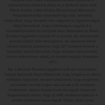
hangulat volt, mikor a próbatermünkbe feszült arcú
minisztériumi emberek jöttek és a döbbent kórus előtt
Pándi András, a Művelődési Minisztérium Művészeti
Főosztályvezetője felolvasott egy írást, amelyből
megtudtuk, hogy aznaptól nem vagyunk az együttes tagjai.
Majd felszólított, hogy a titkárságon vegyük át a
munkakönyvünket és menjünk haza. Másnaptól az Állami
Énekkar tagjaiként vesszük fel a munkát. (Az események
szempontjából talán lényegtelen, de rákeresve Pándi
nevére kiderült számomra, hogy SZT tisztként kereste a
kenyerét, amiről köztudott, hogy sohasem kényszerből,
hanem önkéntesen vállalt, jól fizetett besúgói feladatkör
volt.)
Ma, a Nemzeti Énekkar tagjaként csak azt mondhatom,
hálával tartozunk Pászti Miklósnak, hogy reagálva az akkori
méltatlan helyzetre, mindent elkövetett, hogy megfelelő
színvonalú munkát tudjon adni annak a 42 hivatásos
énekesnek, akikkel hosszú évek óta együtt dolgozott.
Ragaszkodott ahhoz, hogy az ÁNE énekkara képezze a
születő oratórium kórus alapját. Ebben olyan zenei