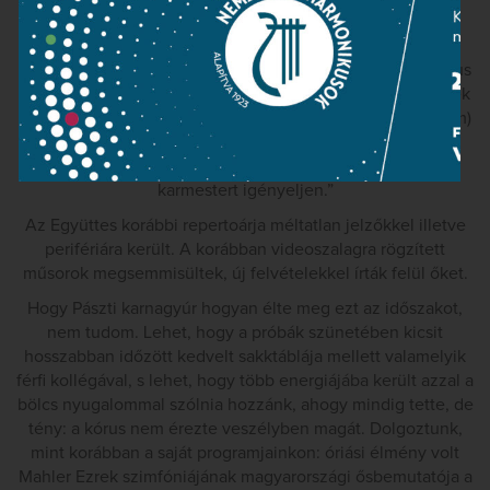
nem fért bele a hivatásos kórushangzás.
Az új vezetés által kigondolt 1983 és 1987 közötti ötéves
művészeti terv tartalmazza azt az elképzelést, hogy a kórus
tagjai (idézem) „magnóról való visszahallgatással végezzék
a népi hangvételű énekgyakorlást”, de azt is, hogy (idézem)
” sem a népzenei ihletésű kísérőzene, sem a
koncertmuzsika nem lehet olyan bonyolult, hogy az
karmestert igényeljen.”
Az Együttes korábbi repertoárja méltatlan jelzőkkel illetve
perifériára került. A korábban videoszalagra rögzített
műsorok megsemmisültek, új felvételekkel írták felül őket.
Hogy Pászti karnagyúr hogyan élte meg ezt az időszakot,
nem tudom. Lehet, hogy a próbák szünetében kicsit
hosszabban időzött kedvelt sakktáblája mellett valamelyik
férfi kollégával, s lehet, hogy több energiájába került azzal a
bölcs nyugalommal szólnia hozzánk, ahogy mindig tette, de
tény: a kórus nem érezte veszélyben magát. Dolgoztunk,
mint korábban a saját programjainkon: óriási élmény volt
Mahler Ezrek szimfóniájának magyarországi ősbemutatója a