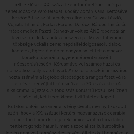
beillesztése a XX. század zenetörténetébe – még a
zenetudósokra váró feladat. Kodály Zoltán Kállai kettősével
kezdődött az az út, amelyen elindulva Gulyás László,
Vujisits Tihamér, Farkas Ferenc, Daróczi Bárdos Tamás és
mások mellett Pászti Karnagyúr volt az ÁNE repertoárján
lévő színpadi darabok zeneszerzője. Művei túlnyomó
többsége vokális zene: népdalfeldolgozások, dalok,
kantáták, Egész életében nagyon sokat tett a magyar
kóruskultúra iránti figyelem ébrentartásáért,
népszerűsítéséért. Kórusműveivel számos hazai és
nemzetközi pályázatot nyert. Arezzo, a toszkánai kisváros
hozta számára a legtöbb dicsőséget: a rangos fesztiválra
jeligével benyújtott kórusműveit a 70-es években 4
alkalommal díjazták. A több száz kórusmű közül két ízben
első díjat, két ízben kiemelt kitüntetést kapott.
Kutatómunkám során arra is fény derült, mennyit küzdött
azért, hogy a XX. századi kortárs magyar szerzők darabjai
koncertpódiumra kerüljenek, amire szintén forradalmi
tettként gondolhatunk, mert a szocialista kultúrpolitika
idején nem volt természetes egyéni ötletekkel bombázni a