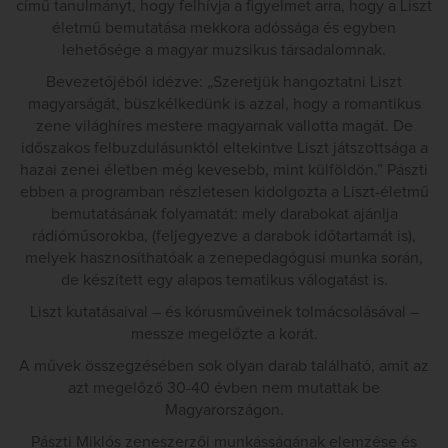
című tanulmányt, hogy felhívja a figyelmet arra, hogy a Liszt
életmű bemutatása mekkora adóssága és egyben
lehetősége a magyar muzsikus társadalomnak.
Bevezetőjéből idézve: „Szeretjük hangoztatni Liszt
magyarságát, büszkélkedünk is azzal, hogy a romantikus
zene világhíres mestere magyarnak vallotta magát. De
időszakos felbuzdulásunktól eltekintve Liszt játszottsága a
hazai zenei életben még kevesebb, mint külföldön.” Pászti
ebben a programban részletesen kidolgozta a Liszt-életmű
bemutatásának folyamatát: mely darabokat ajánlja
rádióműsorokba, (feljegyezve a darabok időtartamát is),
melyek hasznosíthatóak a zenepedagógusi munka során,
de készített egy alapos tematikus válogatást is.
Liszt kutatásaival – és kórusműveinek tolmácsolásával –
messze megelőzte a korát.
A művek összegzésében sok olyan darab található, amit az
azt megelőző 30-40 évben nem mutattak be
Magyarországon.
Pászti Miklós zeneszerzői munkásságának elemzése és