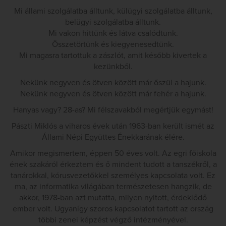
Mi állami szolgálatba álltunk, külügyi szolgálatba álltunk,
belügyi szolgálatba álltunk.
Mi vakon hittünk és látva csalódtunk.
Összetörtünk és kiegyenesedtünk.
Mi magasra tartottuk a zászlót, amit később kivertek a
kezünkből.
Nekünk negyven és ötven között már őszül a hajunk.
Nekünk negyven és ötven között már fehér a hajunk.
Hanyas vagy? 28-as? Mi félszavakból megértjük egymást!
Pászti Miklós a viharos évek után 1963-ban került ismét az
Állami Népi Együttes Énekkarának élére.
Amikor megismertem, éppen 50 éves volt. Az egri főiskola
ének szakáról érkeztem és ő mindent tudott a tanszékről, a
tanárokkal, kórusvezetőkkel személyes kapcsolata volt. Ez
ma, az informatika világában természetesen hangzik, de
akkor, 1978-ban azt mutatta, milyen nyitott, érdeklődő
ember volt. Ugyanígy szoros kapcsolatot tartott az ország
többi zenei képzést végző intézményével.