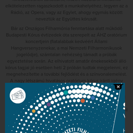
elkötelezetten ragaszkodott a munkahelyéhez, legyen az a
Rádió, az Opera, vagy az Egylet, ahogy egymás között
neveztük az Együttes kórusát.
Bár az Országos Filharmónia fenntartása alatt működő
Budapesti Kórus évtizedek óta szerepelt az ÁHZ oratórium
koncertjein (fiatalabbak kedvéért Állami
Hangversenyzenekar, a mai Nemzeti Filharmonikusok
jogelődje), számtalan nehézség támadt a próbák
egyeztetése során. Az elhivatott amatőr énekesekből álló
kórus tagjai jó esetben heti 2 próbán tudtak megjelenni, ez
megnehezítette a további fejlődést és a színvonalemelést.
A nagy létszámú hivatásos oratórium kórus iránti igény
egyre harsányabban jelent meg a kultúrpolitikában is.
Eközben a 80-as évek elejétől az Állami Népi Együttes új
irányba indult. A művészeti vezetés, az együttes
pártvezetősége és a tagság túlnyomó többségének írásbeli
és szóbeli tiltakozása ellenére hatalmi szóval új vezetők
kerültek a társulat élére. Az új tervekbe, ami az eredeti,
feldolgozás nélküli népi motívumok színpadra vitele volt,