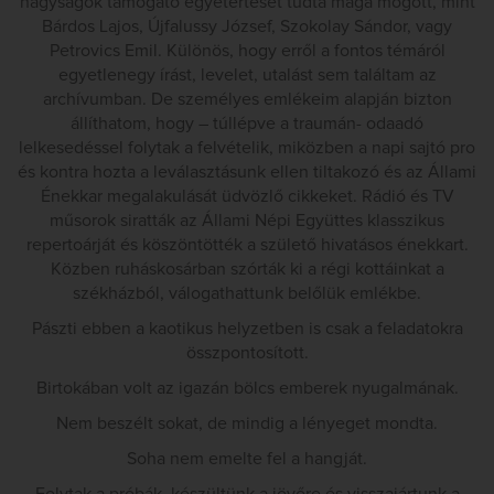
nagyságok támogató egyetértését tudta maga mögött, mint
Bárdos Lajos, Újfalussy József, Szokolay Sándor, vagy
Petrovics Emil. Különös, hogy erről a fontos témáról
egyetlenegy írást, levelet, utalást sem találtam az
archívumban. De személyes emlékeim alapján bizton
állíthatom, hogy – túllépve a traumán- odaadó
lelkesedéssel folytak a felvételik, miközben a napi sajtó pro
és kontra hozta a leválasztásunk ellen tiltakozó és az Állami
Énekkar megalakulását üdvözlő cikkeket. Rádió és TV
műsorok siratták az Állami Népi Együttes klasszikus
repertoárját és köszöntötték a születő hivatásos énekkart.
Közben ruháskosárban szórták ki a régi kottáinkat a
székházból, válogathattunk belőlük emlékbe.
Pászti ebben a kaotikus helyzetben is csak a feladatokra
összpontosított.
Birtokában volt az igazán bölcs emberek nyugalmának.
Nem beszélt sokat, de mindig a lényeget mondta.
Soha nem emelte fel a hangját.