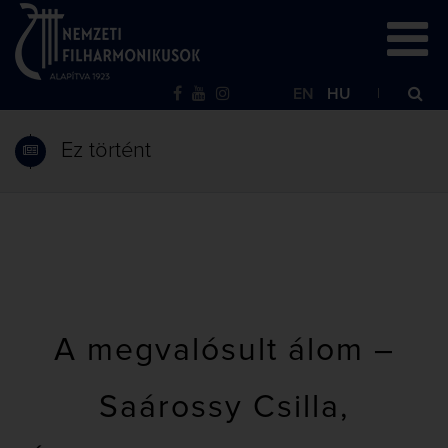
EN
HU
Ez történt
A megvalósult álom –
Saárossy Csilla,