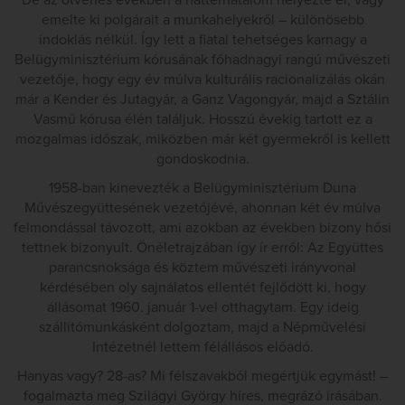
De az ötvenes években a háttérhatalom helyezte el, vagy
emelte ki polgárait a munkahelyekről – különösebb
indoklás nélkül. Így lett a fiatal tehetséges karnagy a
Belügyminisztérium kórusának főhadnagyi rangú művészeti
vezetője, hogy egy év múlva kulturális racionalizálás okán
már a Kender és Jutagyár, a Ganz Vagongyár, majd a Sztálin
Vasmű kórusa élén találjuk. Hosszú évekig tartott ez a
mozgalmas időszak, miközben már két gyermekről is kellett
gondoskodnia.
1958-ban kinevezték a Belügyminisztérium Duna
Művészegyüttesének vezetőjévé, ahonnan két év múlva
felmondással távozott, ami azokban az években bizony hősi
tettnek bizonyult. Önéletrajzában így ír erről: Az Együttes
parancsnoksága és köztem művészeti irányvonal
kérdésében oly sajnálatos ellentét fejlődött ki, hogy
állásomat 1960. január 1-vel otthagytam. Egy ideig
szállítómunkásként dolgoztam, majd a Népművelési
Intézetnél lettem félállásos előadó.
Hanyas vagy? 28-as? Mi félszavakból megértjük egymást! –
fogalmazta meg Szilágyi György híres, megrázó írásában.