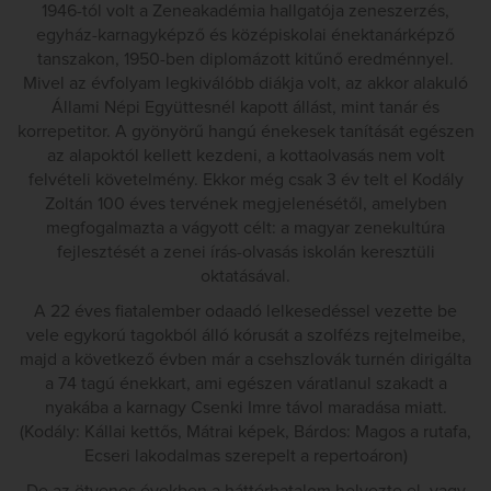
1946-tól volt a Zeneakadémia hallgatója zeneszerzés,
egyház-karnagyképző és középiskolai énektanárképző
tanszakon, 1950-ben diplomázott kitűnő eredménnyel.
Mivel az évfolyam legkiválóbb diákja volt, az akkor alakuló
Állami Népi Együttesnél kapott állást, mint tanár és
korrepetitor. A gyönyörű hangú énekesek tanítását egészen
az alapoktól kellett kezdeni, a kottaolvasás nem volt
felvételi követelmény. Ekkor még csak 3 év telt el Kodály
Zoltán 100 éves tervének megjelenésétől, amelyben
megfogalmazta a vágyott célt: a magyar zenekultúra
fejlesztését a zenei írás-olvasás iskolán keresztüli
oktatásával.
A 22 éves fiatalember odaadó lelkesedéssel vezette be
vele egykorú tagokból álló kórusát a szolfézs rejtelmeibe,
majd a következő évben már a csehszlovák turnén dirigálta
a 74 tagú énekkart, ami egészen váratlanul szakadt a
nyakába a karnagy Csenki Imre távol maradása miatt.
(Kodály: Kállai kettős, Mátrai képek, Bárdos: Magos a rutafa,
Ecseri lakodalmas szerepelt a repertoáron)